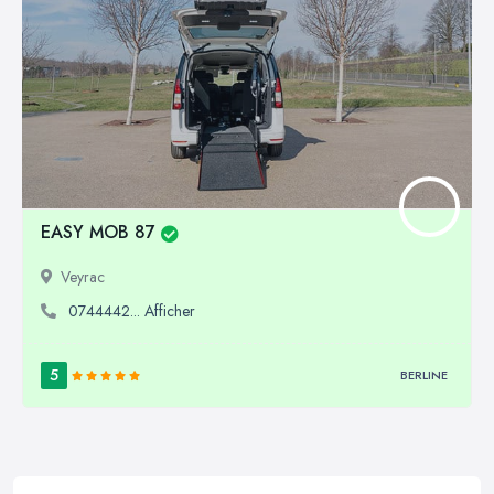
EASY MOB 87
Veyrac
0744442... Afficher
5
BERLINE