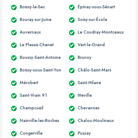
Boissy-le-Sec
Épinay-sous-Sénart
Bouray-sur-Juine
Soisy-sur-École
Auvernaux
Le Coudray-Montceaux
Le Plessis-Chenet
Vert-le-Grand
Boussy-Saint-Antoine
Brunoy
Boissy-sous-Saint-Yon
Châlo-Saint-Mars
Mérobert
Saint-Hilaire
Saint-Vrain 91
Itteville
Champcueil
Chevannes
Nainville-les-Roches
Chalou-Moulineux
Congerville
Pussay