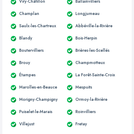
Viry-Châtillon
Ballainvilliers
Champlan
Longjumeau
Saulx-les-Chartreux
Abbéville-la-Rivière
Blandy
Bois-Herpin
Boutervilliers
Brières-les-Scellés
Brouy
Champmotteux
Étampes
La Forêt-Sainte-Croix
Marolles-en-Beauce
Mespuits
Morigny-Champigny
Ormoy-la-Rivière
Puiselet-le-Marais
Roinvilliers
Villejust
Fretay