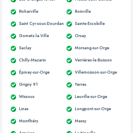
Richarville
Roinville
Saint Cyr-sous-Dourdan
Sainte-Escobille
Gometz-la-Ville
Orsay
Saclay
Morsang-sur-Orge
Chilly-Mazarin
Verrières-le-Buisson
Épinay-sur-Orge
Villemoisson-sur-Orge
Grigny 91
Yerres
Wissous
Leuville-sur-Orge
Linas
Longpont-sur-Orge
Montlhéry
Massy
Arpajon
La Norville