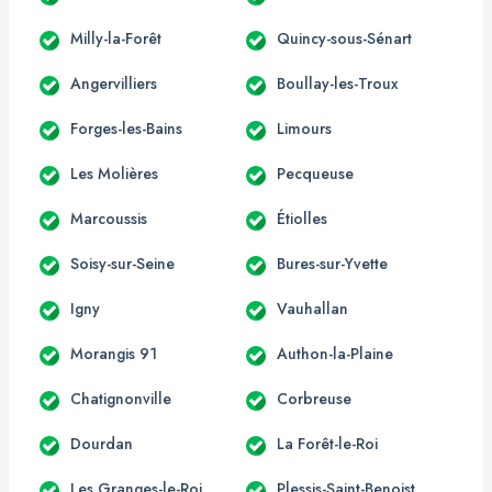
Milly-la-Forêt
Quincy-sous-Sénart
Angervilliers
Boullay-les-Troux
Forges-les-Bains
Limours
Les Molières
Pecqueuse
Marcoussis
Étiolles
Soisy-sur-Seine
Bures-sur-Yvette
Igny
Vauhallan
Morangis 91
Authon-la-Plaine
Chatignonville
Corbreuse
Dourdan
La Forêt-le-Roi
Les Granges-le-Roi
Plessis-Saint-Benoist