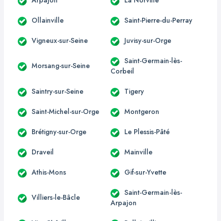
Ollainville
Saint-Pierre-du-Perray
Vigneux-sur-Seine
Juvisy-sur-Orge
Saint-Germain-lès-
Morsang-sur-Seine
Corbeil
Saintry-sur-Seine
Tigery
Saint-Michel-sur-Orge
Montgeron
Brétigny-sur-Orge
Le Plessis-Pâté
Draveil
Mainville
Athis-Mons
Gif-sur-Yvette
Saint-Germain-lès-
Villiers-le-Bâcle
Arpajon