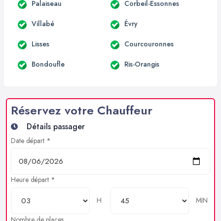
Palaiseau
Corbeil-Essonnes
Villabé
Évry
Lisses
Courcouronnes
Bondoufle
Ris-Orangis
Réservez votre Chauffeur
Détails passager
Date départ *
Heure départ *
H
MIN
Nombre de places