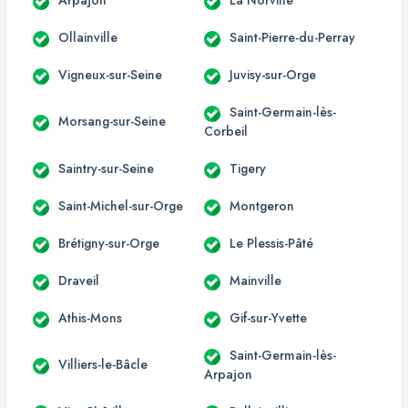
Ollainville
Saint-Pierre-du-Perray
Vigneux-sur-Seine
Juvisy-sur-Orge
Saint-Germain-lès-
Morsang-sur-Seine
Corbeil
Saintry-sur-Seine
Tigery
Saint-Michel-sur-Orge
Montgeron
Brétigny-sur-Orge
Le Plessis-Pâté
Draveil
Mainville
Athis-Mons
Gif-sur-Yvette
Saint-Germain-lès-
Villiers-le-Bâcle
Arpajon