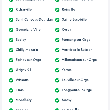
Richarville
Roinville
Saint Cyr-sous-Dourdan
Sainte-Escobille
Gometz-la-Ville
Orsay
Saclay
Morsang-sur-Orge
Chilly-Mazarin
Verrières-le-Buisson
Épinay-sur-Orge
Villemoisson-sur-Orge
Grigny 91
Yerres
Wissous
Leuville-sur-Orge
Linas
Longpont-sur-Orge
Montlhéry
Massy
Arpajon
La Norville