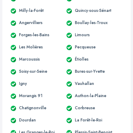
Milly-la-Forêt
Quincy-sous-Sénart
Angervilliers
Boullay-les-Troux
Forges-les-Bains
Limours
Les Molières
Pecqueuse
Marcoussis
Étiolles
Soisy-sur-Seine
Bures-sur-Yvette
Igny
Vauhallan
Morangis 91
Authon-la-Plaine
Chatignonville
Corbreuse
Dourdan
La Forêt-le-Roi
Les Granges-le-Roi
Plessis-Saint-Benoist