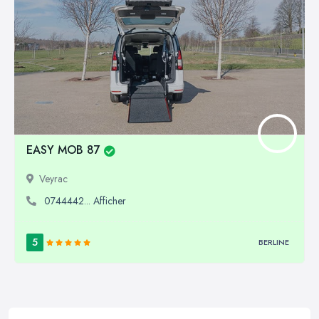
EASY MOB 87
Veyrac
0744442... Afficher
5
BERLINE