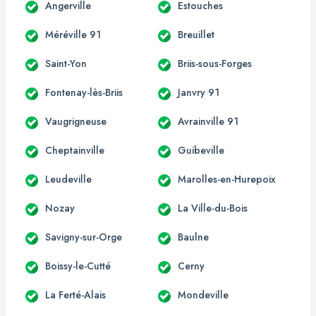
Angerville
Estouches
Méréville 91
Breuillet
Saint-Yon
Briis-sous-Forges
Fontenay-lès-Briis
Janvry 91
Vaugrigneuse
Avrainville 91
Cheptainville
Guibeville
Leudeville
Marolles-en-Hurepoix
Nozay
La Ville-du-Bois
Savigny-sur-Orge
Baulne
Boissy-le-Cutté
Cerny
La Ferté-Alais
Mondeville