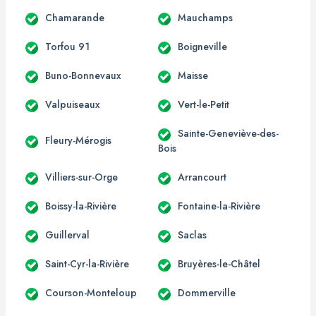
Chamarande
Mauchamps
Torfou 91
Boigneville
Buno-Bonnevaux
Maisse
Valpuiseaux
Vert-le-Petit
Sainte-Geneviève-des-
Fleury-Mérogis
Bois
Villiers-sur-Orge
Arrancourt
Boissy-la-Rivière
Fontaine-la-Rivière
Guillerval
Saclas
Saint-Cyr-la-Rivière
Bruyères-le-Châtel
Courson-Monteloup
Dommerville