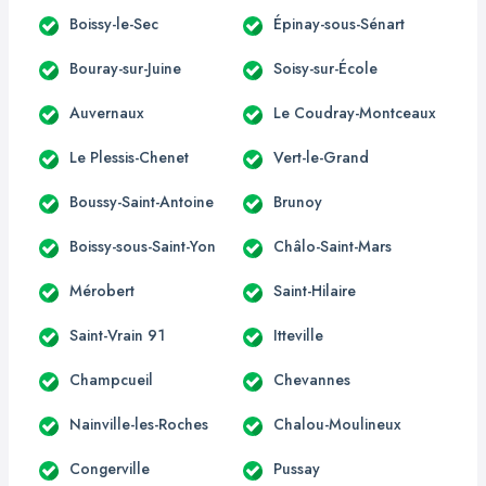
Boissy-le-Sec
Épinay-sous-Sénart
Bouray-sur-Juine
Soisy-sur-École
Auvernaux
Le Coudray-Montceaux
Le Plessis-Chenet
Vert-le-Grand
Boussy-Saint-Antoine
Brunoy
Boissy-sous-Saint-Yon
Châlo-Saint-Mars
Mérobert
Saint-Hilaire
Saint-Vrain 91
Itteville
Champcueil
Chevannes
Nainville-les-Roches
Chalou-Moulineux
Congerville
Pussay