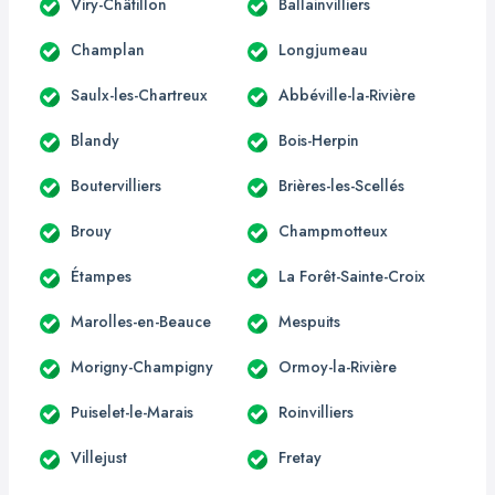
Viry-Châtillon
Ballainvilliers
Champlan
Longjumeau
Saulx-les-Chartreux
Abbéville-la-Rivière
Blandy
Bois-Herpin
Boutervilliers
Brières-les-Scellés
Brouy
Champmotteux
Étampes
La Forêt-Sainte-Croix
Marolles-en-Beauce
Mespuits
Morigny-Champigny
Ormoy-la-Rivière
Puiselet-le-Marais
Roinvilliers
Villejust
Fretay