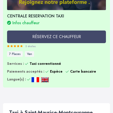
CENTRALE RESERVATION TAXI
Infos chauffeur
RÉSERVEZ CE CHAUFFEUR
5 étoiles
7 Places
Van
Services :
Taxi conventionné
Paiements acceptés :
Espèce
Carte bancaire
Langue(s) :
Taxi à Saint-Maurice-Montcouronne