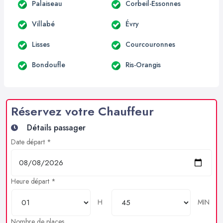
Palaiseau
Corbeil-Essonnes
Villabé
Évry
Lisses
Courcouronnes
Bondoufle
Ris-Orangis
Réservez votre Chauffeur
Détails passager
Date départ *
Heure départ *
H
MIN
Nombre de places