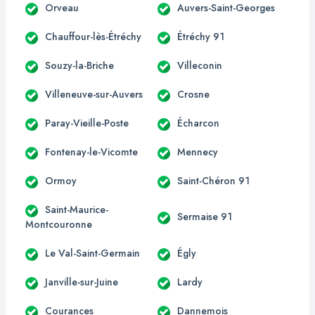
Orveau
Auvers-Saint-Georges
Chauffour-lès-Étréchy
Étréchy 91
Souzy-la-Briche
Villeconin
Villeneuve-sur-Auvers
Crosne
Paray-Vieille-Poste
Écharcon
Fontenay-le-Vicomte
Mennecy
Ormoy
Saint-Chéron 91
Saint-Maurice-
Sermaise 91
Montcouronne
Le Val-Saint-Germain
Égly
Janville-sur-Juine
Lardy
Courances
Dannemois