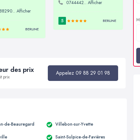
0744442... Afficher
8290... Afficher
Me
5
BERLINE
BERLINE
ur des prix
Appelez 09 88 29 01 98
t prix
ean-de-Beauregard
Villebon-sur-Yvette
ille
Saint-Sulpice-de-Favières