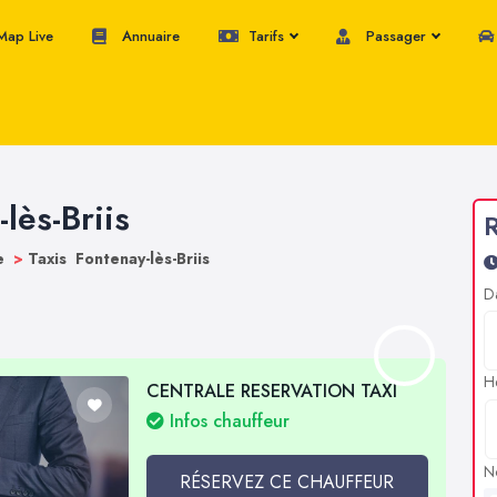
ap Live
Annuaire
Tarifs
Passager
lès-Briis
R
ne
>
Taxis Fontenay-lès-Briis
D
H
CENTRALE RESERVATION TAXI
Infos chauffeur
N
RÉSERVEZ CE CHAUFFEUR