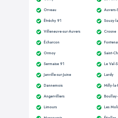
Orveau
Auvers-
Étréchy 91
Souzy-la
Villeneuve-sur-Auvers
Crosne
Écharcon
Fontena
Ormoy
Saint-C
Sermaise 91
Le Val-
Janville-sur-Juine
Lardy
Dannemois
Milly-la
Angervilliers
Boullay-
Limours
Les Mol
Marcoussis
Étiolles