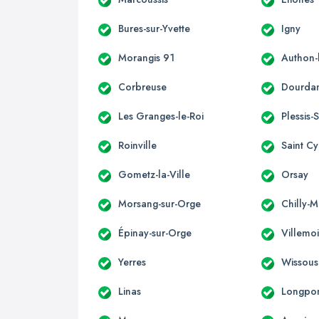
Bures-sur-Yvette
Igny
Morangis 91
Authon-
Corbreuse
Dourda
Les Granges-le-Roi
Plessis-
Roinville
Saint C
Gometz-la-Ville
Orsay
Morsang-sur-Orge
Chilly-M
Épinay-sur-Orge
Villemo
Yerres
Wissous
Linas
Longpon