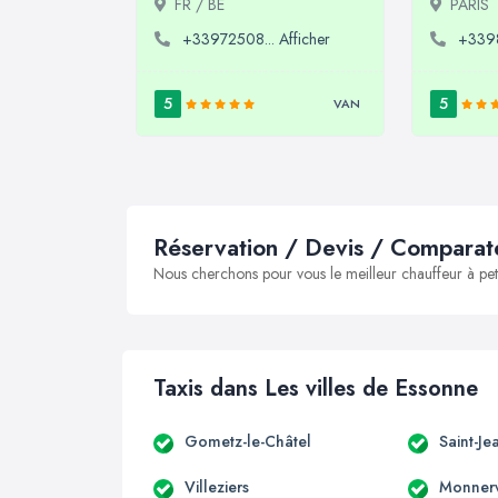
FR / BE
PARIS
+33972508... Afficher
+3398
5
5
VAN
Réservation / Devis / Comparate
Nous cherchons pour vous le meilleur chauffeur à peti
Taxis dans Les villes de Essonne
Gometz-le-Châtel
Saint-J
Villeziers
Monnerv