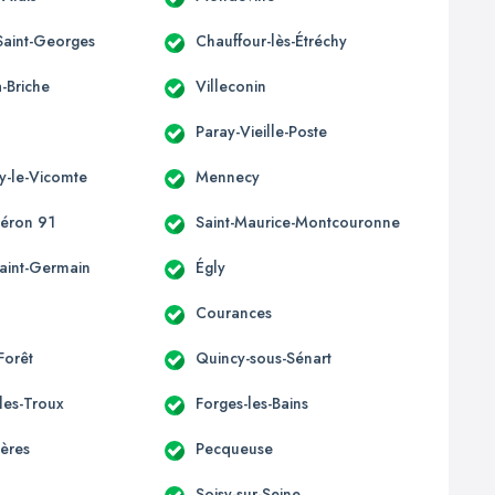
Saint-Georges
Chauffour-lès-Étréchy
-Briche
Villeconin
Paray-Vieille-Poste
y-le-Vicomte
Mennecy
héron 91
Saint-Maurice-Montcouronne
Saint-Germain
Égly
Courances
-Forêt
Quincy-sous-Sénart
les-Troux
Forges-les-Bains
ières
Pecqueuse
Soisy-sur-Seine