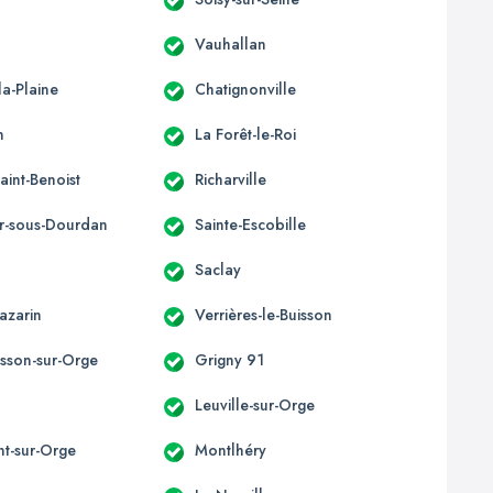
Vauhallan
la-Plaine
Chatignonville
n
La Forêt-le-Roi
Saint-Benoist
Richarville
yr-sous-Dourdan
Sainte-Escobille
Saclay
azarin
Verrières-le-Buisson
isson-sur-Orge
Grigny 91
Leuville-sur-Orge
t-sur-Orge
Montlhéry