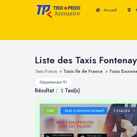
Accueil
M
Liste des Taxis Fontenay-
Taxis France
>
Taxis Ile de France
>
Taxis Esson
Département 91
Résultat :
Taxi(s)
1
TOP
TAXI CONVENTIONNÉ
7 PLACES