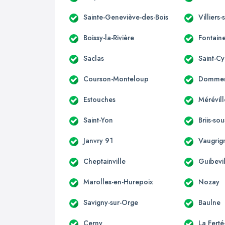
Sainte-Geneviève-des-Bois
Villiers
Boissy-la-Rivière
Fontaine
Saclas
Saint-Cy
Courson-Monteloup
Dommerv
Estouches
Mérévill
Saint-Yon
Briis-so
Janvry 91
Vaugrig
Cheptainville
Guibevi
Marolles-en-Hurepoix
Nozay
Savigny-sur-Orge
Baulne
Cerny
La Ferté