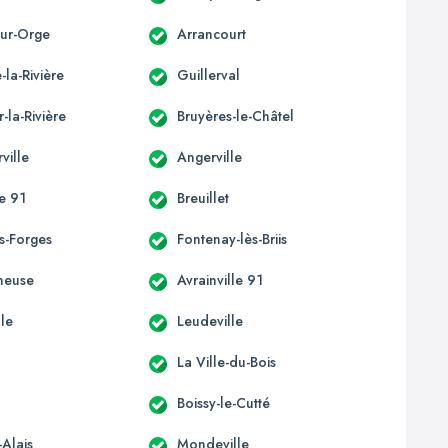
-sur-Orge
Arrancourt
-la-Rivière
Guillerval
r-la-Rivière
Bruyères-le-Châtel
ille
Angerville
e 91
Breuillet
us-Forges
Fontenay-lès-Briis
neuse
Avrainville 91
lle
Leudeville
La Ville-du-Bois
Boissy-le-Cutté
-Alais
Mondeville