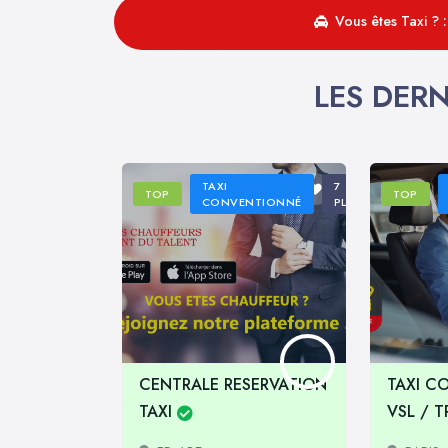
Vous êtes Taxi ? 
LES DERN
TAXI
7
TOP
TOP
CONVENTIONNÉ
PLACES
CENTRALE RESERVATION
TAXI C
TAXI
VSL / 