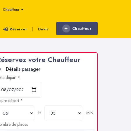
Chauffeur
Chauffeur
|
Réserver
Devis
éservez votre Chauffeur
Détails passager
ate départ *
eure départ *
H
MIN
ombre de places