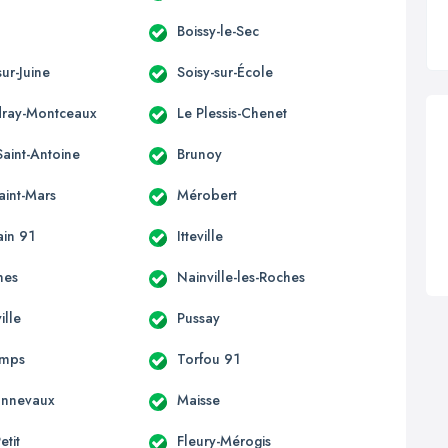
Boissy-le-Sec
ur-Juine
Soisy-sur-École
ray-Montceaux
Le Plessis-Chenet
Saint-Antoine
Brunoy
aint-Mars
Mérobert
ain 91
Itteville
nes
Nainville-les-Roches
ille
Pussay
mps
Torfou 91
onnevaux
Maisse
etit
Fleury-Mérogis