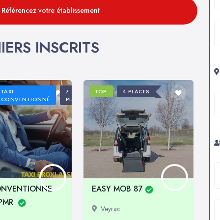
: Référencez votre établissement
IERS INSCRITS
TAXI
7
TOP
4 PLACES
CONVENTIONNÉ
PLACES
ONVENTIONNE
EASY MOB 87
TPMR
Veyrac