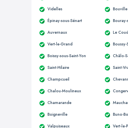
Videlles
Bouville
Épinay-sous-Sénart
Bouray-s
Auvernaux
Le Coud
Vert-le-Grand
Boussy-
Boissy-sous-Saint-Yon
Châlo-S
Saint-Hilaire
Saint-Vr
Champcueil
Chevan
Chalou-Moulineux
Congerv
Chamarande
Maucha
Boigneville
Buno-B
Valpuiseaux
Vert-le-P