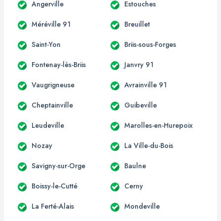
Angerville
Estouches
Méréville 91
Breuillet
Saint-Yon
Briis-sous-Forges
Fontenay-lès-Briis
Janvry 91
Vaugrigneuse
Avrainville 91
Cheptainville
Guibeville
Leudeville
Marolles-en-Hurepoix
Nozay
La Ville-du-Bois
Savigny-sur-Orge
Baulne
Boissy-le-Cutté
Cerny
La Ferté-Alais
Mondeville