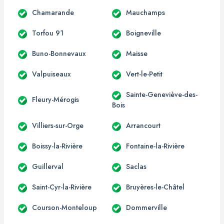
Chamarande
Mauchamps
Torfou 91
Boigneville
Buno-Bonnevaux
Maisse
Valpuiseaux
Vert-le-Petit
Sainte-Geneviève-des-
Fleury-Mérogis
Bois
Villiers-sur-Orge
Arrancourt
Boissy-la-Rivière
Fontaine-la-Rivière
Guillerval
Saclas
Saint-Cyr-la-Rivière
Bruyères-le-Châtel
Courson-Monteloup
Dommerville