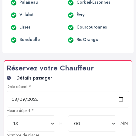
Palaiseau
Corbeil-Essonnes
Villabé
Évry
Lisses
Courcouronnes
Bondoufle
Ris-Orangis
Réservez votre Chauffeur
Détails passager
Date départ *
Heure départ *
H
MIN
Nombre de places