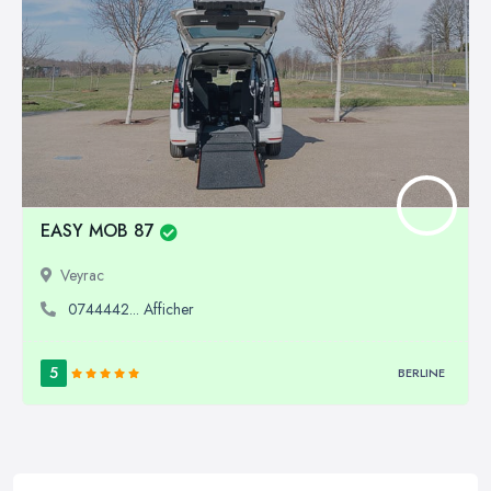
EASY MOB 87
Veyrac
0744442... Afficher
5
BERLINE