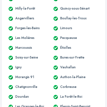
Milly-la-Forêt
Quincy-sous-Sénart
Angervilliers
Boullay-les-Troux
Forges-les-Bains
Limours
Les Molières
Pecqueuse
Marcoussis
Étiolles
Soisy-sur-Seine
Bures-sur-Yvette
Igny
Vauhallan
Morangis 91
Authon-la-Plaine
Chatignonville
Corbreuse
Dourdan
La Forêt-le-Roi
Les Granges-le-Roi
Plessis-Saint-Benoist