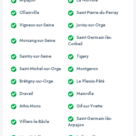
Ollainville
Saint-Pierre-du-Perray
Vigneux-sur-Seine
Juvisy-sur-Orge
Saint-Germain-lès-
Morsang-sur-Seine
Corbeil
Saintry-sur-Seine
Tigery
Saint-Michel-sur-Orge
Montgeron
Brétigny-sur-Orge
Le Plessis-Pâté
Draveil
Mainville
Athis-Mons
Gif-sur-Yvette
Saint-Germain-lès-
Villiers-le-Bâcle
Arpajon