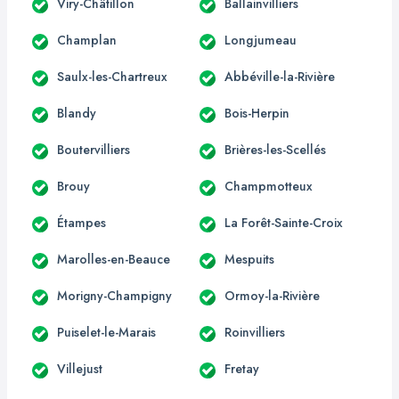
Viry-Châtillon
Ballainvilliers
Champlan
Longjumeau
Saulx-les-Chartreux
Abbéville-la-Rivière
Blandy
Bois-Herpin
Boutervilliers
Brières-les-Scellés
Brouy
Champmotteux
Étampes
La Forêt-Sainte-Croix
Marolles-en-Beauce
Mespuits
Morigny-Champigny
Ormoy-la-Rivière
Puiselet-le-Marais
Roinvilliers
Villejust
Fretay