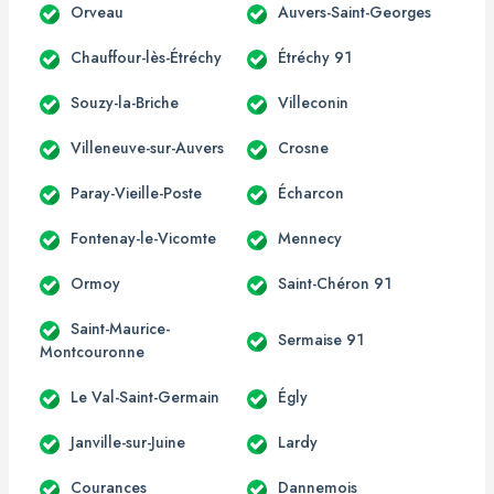
Orveau
Auvers-Saint-Georges
Chauffour-lès-Étréchy
Étréchy 91
Souzy-la-Briche
Villeconin
Villeneuve-sur-Auvers
Crosne
Paray-Vieille-Poste
Écharcon
Fontenay-le-Vicomte
Mennecy
Ormoy
Saint-Chéron 91
Saint-Maurice-
Sermaise 91
Montcouronne
Le Val-Saint-Germain
Égly
Janville-sur-Juine
Lardy
Courances
Dannemois