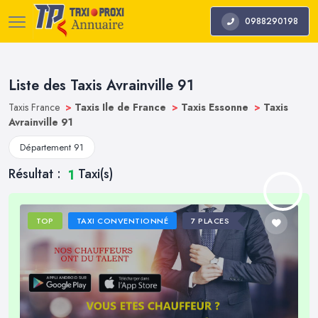
0988290198
Liste des Taxis Avrainville 91
Taxis France
>
Taxis Ile de France
>
Taxis Essonne
>
Taxis
Avrainville 91
Département 91
Résultat :
Taxi(s)
1
TOP
TAXI CONVENTIONNÉ
7 PLACES