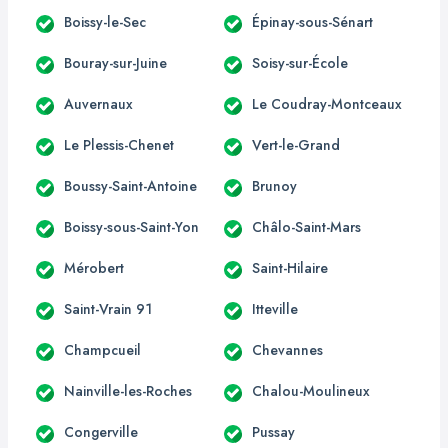
Boissy-le-Sec
Épinay-sous-Sénart
Bouray-sur-Juine
Soisy-sur-École
Auvernaux
Le Coudray-Montceaux
Le Plessis-Chenet
Vert-le-Grand
Boussy-Saint-Antoine
Brunoy
Boissy-sous-Saint-Yon
Châlo-Saint-Mars
Mérobert
Saint-Hilaire
Saint-Vrain 91
Itteville
Champcueil
Chevannes
Nainville-les-Roches
Chalou-Moulineux
Congerville
Pussay