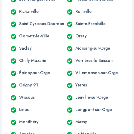
Richarville
Roinville
Saint Cyr-sous-Dourdan
Sainte-Escobille
Gometz-la-Ville
Orsay
Saclay
Morsang-sur-Orge
Chilly-Mazarin
Verrières-le-Buisson
Épinay-sur-Orge
Villemoisson-sur-Orge
Grigny 91
Yerres
Wissous
Leuville-sur-Orge
Linas
Longpont-sur-Orge
Montlhéry
Massy
Arpajon
La Norville