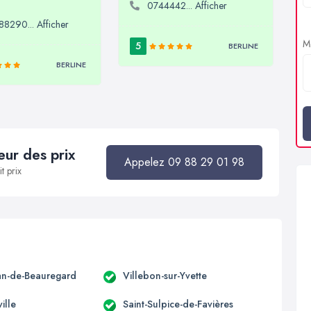
0744442... Afficher
8290... Afficher
Me
5
BERLINE
BERLINE
ur des prix
Appelez 09 88 29 01 98
t prix
ean-de-Beauregard
Villebon-sur-Yvette
ille
Saint-Sulpice-de-Favières