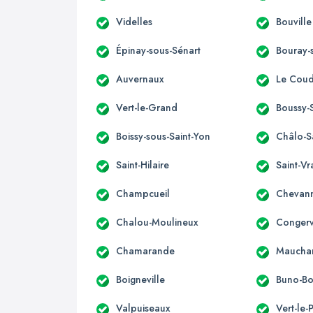
Videlles
Bouville
Épinay-sous-Sénart
Bouray-s
Auvernaux
Le Coud
Vert-le-Grand
Boussy-
Boissy-sous-Saint-Yon
Châlo-S
Saint-Hilaire
Saint-Vr
Champcueil
Chevan
Chalou-Moulineux
Congerv
Chamarande
Maucha
Boigneville
Buno-B
Valpuiseaux
Vert-le-P