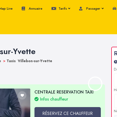
ap Live
Annuaire
Tarifs
Passager
-sur-Yvette
R
ne
>
Taxis Villebon-sur-Yvette
D
H
CENTRALE RESERVATION TAXI
Infos chauffeur
N
RÉSERVEZ CE CHAUFFEUR