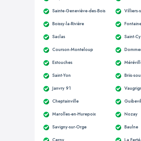
Sainte-Geneviève-des-Bois
Villiers
Boissy-la-Rivière
Fontaine
Saclas
Saint-Cy
Courson-Monteloup
Dommerv
Estouches
Mérévill
Saint-Yon
Briis-so
Janvry 91
Vaugrig
Cheptainville
Guibevi
Marolles-en-Hurepoix
Nozay
Savigny-sur-Orge
Baulne
Cerny
La Ferté