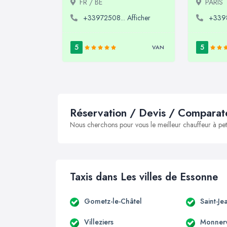
FR / BE
PARIS
+33972508... Afficher
+3398
5
5
VAN
Réservation / Devis / Comparate
Nous cherchons pour vous le meilleur chauffeur à peti
Taxis dans Les villes de Essonne
Gometz-le-Châtel
Saint-J
Villeziers
Monnerv