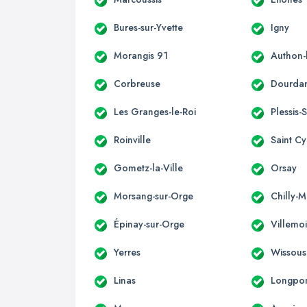
Bures-sur-Yvette
Igny
Morangis 91
Authon-
Corbreuse
Dourda
Les Granges-le-Roi
Plessis-
Roinville
Saint C
Gometz-la-Ville
Orsay
Morsang-sur-Orge
Chilly-M
Épinay-sur-Orge
Villemo
Yerres
Wissous
Linas
Longpon