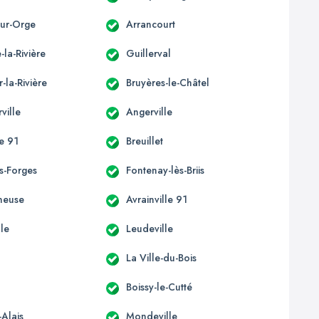
-sur-Orge
Arrancourt
-la-Rivière
Guillerval
r-la-Rivière
Bruyères-le-Châtel
ille
Angerville
e 91
Breuillet
us-Forges
Fontenay-lès-Briis
neuse
Avrainville 91
lle
Leudeville
La Ville-du-Bois
Boissy-le-Cutté
-Alais
Mondeville