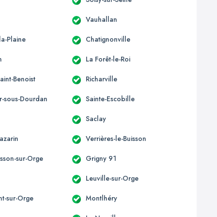
Vauhallan
la-Plaine
Chatignonville
n
La Forêt-le-Roi
Saint-Benoist
Richarville
yr-sous-Dourdan
Sainte-Escobille
Saclay
azarin
Verrières-le-Buisson
isson-sur-Orge
Grigny 91
Leuville-sur-Orge
t-sur-Orge
Montlhéry