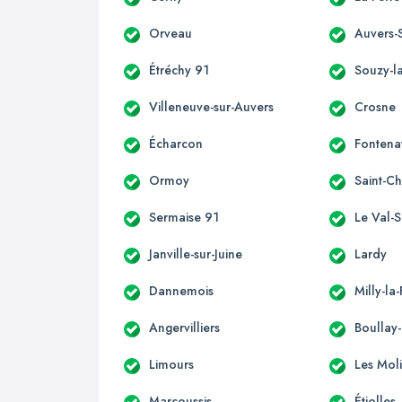
Orveau
Auvers-
Étréchy 91
Souzy-la
Villeneuve-sur-Auvers
Crosne
Écharcon
Fontena
Ormoy
Saint-C
Sermaise 91
Le Val-
Janville-sur-Juine
Lardy
Dannemois
Milly-la
Angervilliers
Boullay-
Limours
Les Mol
Marcoussis
Étiolles