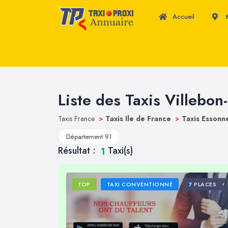
Accueil
M
Liste des Taxis Villebon
Taxis France
>
Taxis Ile de France
>
Taxis Esson
Département 91
Résultat :
Taxi(s)
1
TOP
TAXI CONVENTIONNÉ
7 PLACES