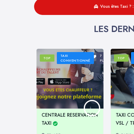
Vous êtes Taxi ? 
LES DERN
TAXI
7
TOP
TOP
CONVENTIONNÉ
PLACES
CENTRALE RESERVATION
TAXI C
TAXI
VSL / 