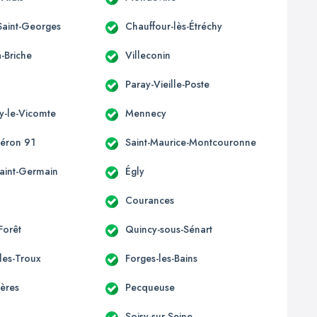
Saint-Georges
Chauffour-lès-Étréchy
-Briche
Villeconin
Paray-Vieille-Poste
y-le-Vicomte
Mennecy
héron 91
Saint-Maurice-Montcouronne
Saint-Germain
Égly
Courances
-Forêt
Quincy-sous-Sénart
les-Troux
Forges-les-Bains
ières
Pecqueuse
Soisy-sur-Seine