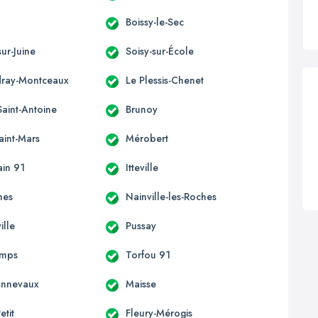
Boissy-le-Sec
ur-Juine
Soisy-sur-École
ray-Montceaux
Le Plessis-Chenet
Saint-Antoine
Brunoy
aint-Mars
Mérobert
ain 91
Itteville
nes
Nainville-les-Roches
ille
Pussay
mps
Torfou 91
onnevaux
Maisse
etit
Fleury-Mérogis