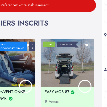
: Référencez votre établissement
IERS INSCRITS
TAXI
7
TOP
4 PLACES
CONVENTIONNÉ
PLACES
ONVENTIONNE
EASY MOB 87
TPMR
Veyrac