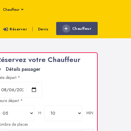
Chauffeur
Chauffeur
|
Réserver
Devis
éservez votre Chauffeur
Détails passager
ate départ *
eure départ *
H
MIN
ombre de places