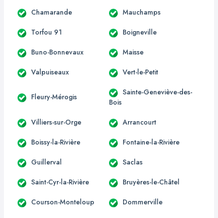
Chamarande
Mauchamps
Torfou 91
Boigneville
Buno-Bonnevaux
Maisse
Valpuiseaux
Vert-le-Petit
Sainte-Geneviève-des-
Fleury-Mérogis
Bois
Villiers-sur-Orge
Arrancourt
Boissy-la-Rivière
Fontaine-la-Rivière
Guillerval
Saclas
Saint-Cyr-la-Rivière
Bruyères-le-Châtel
Courson-Monteloup
Dommerville