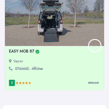
EASY MOB 87
Veyrac
0744442... Afficher
5
BERLINE