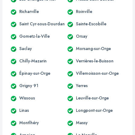
Richarville
Roinville
Saint Cyr-sous-Dourdan
Sainte-Escobille
Gometz-la-Ville
Orsay
Saclay
Morsang-sur-Orge
Chilly-Mazarin
Verrières-le-Buisson
Épinay-sur-Orge
Villemoisson-sur-Orge
Grigny 91
Yerres
Wissous
Leuville-sur-Orge
Linas
Longpont-sur-Orge
Montlhéry
Massy
Arpajon
La Norville