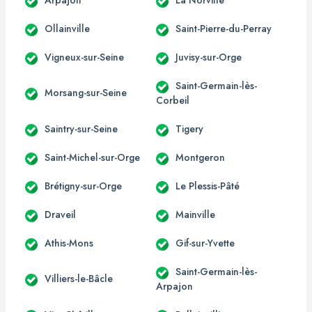
Ollainville
Saint-Pierre-du-Perray
Vigneux-sur-Seine
Juvisy-sur-Orge
Saint-Germain-lès-
Morsang-sur-Seine
Corbeil
Saintry-sur-Seine
Tigery
Saint-Michel-sur-Orge
Montgeron
Brétigny-sur-Orge
Le Plessis-Pâté
Draveil
Mainville
Athis-Mons
Gif-sur-Yvette
Saint-Germain-lès-
Villiers-le-Bâcle
Arpajon