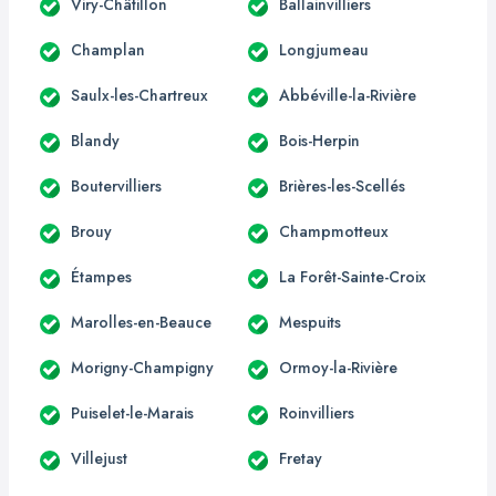
Viry-Châtillon
Ballainvilliers
Champlan
Longjumeau
Saulx-les-Chartreux
Abbéville-la-Rivière
Blandy
Bois-Herpin
Boutervilliers
Brières-les-Scellés
Brouy
Champmotteux
Étampes
La Forêt-Sainte-Croix
Marolles-en-Beauce
Mespuits
Morigny-Champigny
Ormoy-la-Rivière
Puiselet-le-Marais
Roinvilliers
Villejust
Fretay