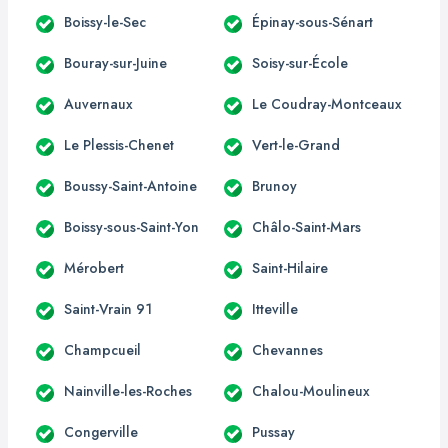
Boissy-le-Sec
Épinay-sous-Sénart
Bouray-sur-Juine
Soisy-sur-École
Auvernaux
Le Coudray-Montceaux
Le Plessis-Chenet
Vert-le-Grand
Boussy-Saint-Antoine
Brunoy
Boissy-sous-Saint-Yon
Châlo-Saint-Mars
Mérobert
Saint-Hilaire
Saint-Vrain 91
Itteville
Champcueil
Chevannes
Nainville-les-Roches
Chalou-Moulineux
Congerville
Pussay