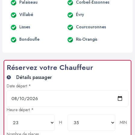
Palaiseau
Corbeil-Essonnes
Villabé
Évry
Lisses
Courcouronnes
Bondoufle
Ris-Orangis
Réservez votre Chauffeur
Détails passager
Date départ *
Heure départ *
H
MIN
Nombre de places