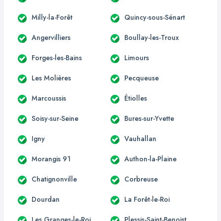
Milly-la-Forêt
Quincy-sous-Sénart
Angervilliers
Boullay-les-Troux
Forges-les-Bains
Limours
Les Molières
Pecqueuse
Marcoussis
Étiolles
Soisy-sur-Seine
Bures-sur-Yvette
Igny
Vauhallan
Morangis 91
Authon-la-Plaine
Chatignonville
Corbreuse
Dourdan
La Forêt-le-Roi
Les Granges-le-Roi
Plessis-Saint-Benoist