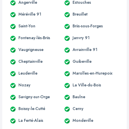
Angerville
Estouches
Méréville 91
Breuillet
Saint-Yon
Briis-sous-Forges
Fontenay-lès-Briis
Janvry 91
Vaugrigneuse
Avrainville 91
Cheptainville
Guibeville
Leudeville
Marolles-en-Hurepoix
Nozay
La Ville-du-Bois
Savigny-sur-Orge
Baulne
Boissy-le-Cutté
Cerny
La Ferté-Alais
Mondeville