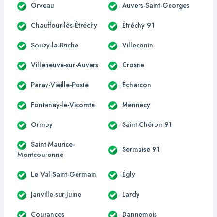
Orveau
Auvers-Saint-Georges
Chauffour-lès-Étréchy
Étréchy 91
Souzy-la-Briche
Villeconin
Villeneuve-sur-Auvers
Crosne
Paray-Vieille-Poste
Écharcon
Fontenay-le-Vicomte
Mennecy
Ormoy
Saint-Chéron 91
Saint-Maurice-
Sermaise 91
Montcouronne
Le Val-Saint-Germain
Égly
Janville-sur-Juine
Lardy
Courances
Dannemois