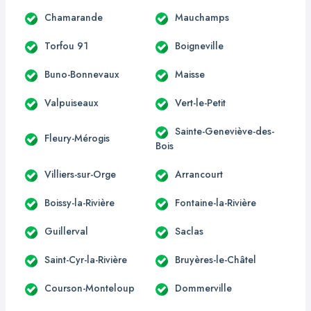
Chamarande
Mauchamps
Torfou 91
Boigneville
Buno-Bonnevaux
Maisse
Valpuiseaux
Vert-le-Petit
Sainte-Geneviève-des-
Fleury-Mérogis
Bois
Villiers-sur-Orge
Arrancourt
Boissy-la-Rivière
Fontaine-la-Rivière
Guillerval
Saclas
Saint-Cyr-la-Rivière
Bruyères-le-Châtel
Courson-Monteloup
Dommerville