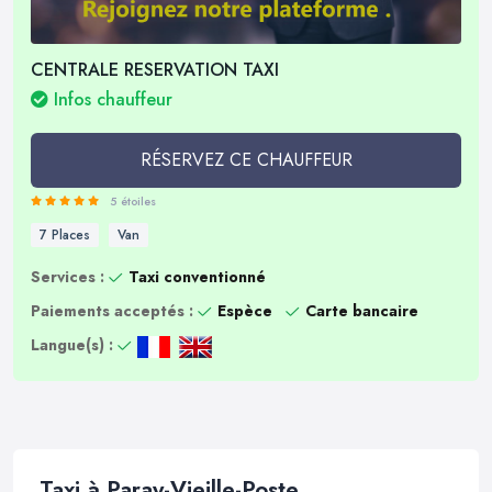
CENTRALE RESERVATION TAXI
Infos chauffeur
RÉSERVEZ CE CHAUFFEUR
5 étoiles
7 Places
Van
Services :
Taxi conventionné
Paiements acceptés :
Espèce
Carte bancaire
Langue(s) :
Taxi à Paray-Vieille-Poste