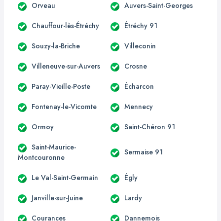
Orveau
Auvers-Saint-Georges
Chauffour-lès-Étréchy
Étréchy 91
Souzy-la-Briche
Villeconin
Villeneuve-sur-Auvers
Crosne
Paray-Vieille-Poste
Écharcon
Fontenay-le-Vicomte
Mennecy
Ormoy
Saint-Chéron 91
Saint-Maurice-
Sermaise 91
Montcouronne
Le Val-Saint-Germain
Égly
Janville-sur-Juine
Lardy
Courances
Dannemois