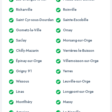
Richarville
Roinville
Saint Cyr-sous-Dourdan
Sainte-Escobille
Gometz-la-Ville
Orsay
Saclay
Morsang-sur-Orge
Chilly-Mazarin
Verrières-le-Buisson
Épinay-sur-Orge
Villemoisson-sur-Orge
Grigny 91
Yerres
Wissous
Leuville-sur-Orge
Linas
Longpont-sur-Orge
Montlhéry
Massy
Arpajon
La Norville