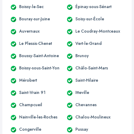
Boissy-le-Sec
Épinay-sous-Sénart
Bouray-sur-Juine
Soisy-sur-École
Auvernaux
Le Coudray-Montceaux
Le Plessis-Chenet
Vert-le-Grand
Boussy-Saint-Antoine
Brunoy
Boissy-sous-Saint-Yon
Châlo-Saint-Mars
Mérobert
Saint-Hilaire
Saint-Vrain 91
Itteville
Champcueil
Chevannes
Nainville-les-Roches
Chalou-Moulineux
Congerville
Pussay