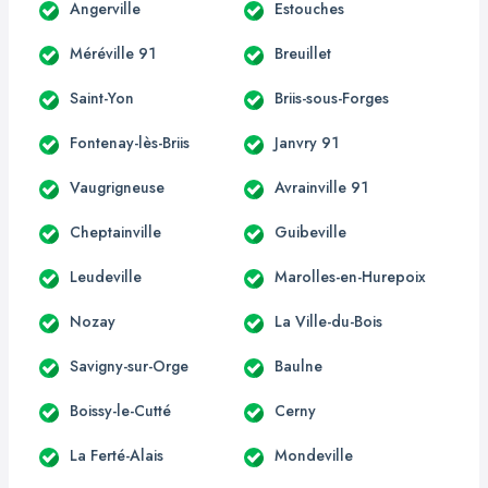
Angerville
Estouches
Méréville 91
Breuillet
Saint-Yon
Briis-sous-Forges
Fontenay-lès-Briis
Janvry 91
Vaugrigneuse
Avrainville 91
Cheptainville
Guibeville
Leudeville
Marolles-en-Hurepoix
Nozay
La Ville-du-Bois
Savigny-sur-Orge
Baulne
Boissy-le-Cutté
Cerny
La Ferté-Alais
Mondeville