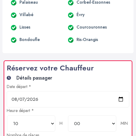
Palaiseau
Corbeil-Essonnes
Villabé
Évry
Lisses
Courcouronnes
Bondoufle
Ris-Orangis
Réservez votre Chauffeur
Détails passager
Date départ *
Heure départ *
H
MIN
Nombre de places