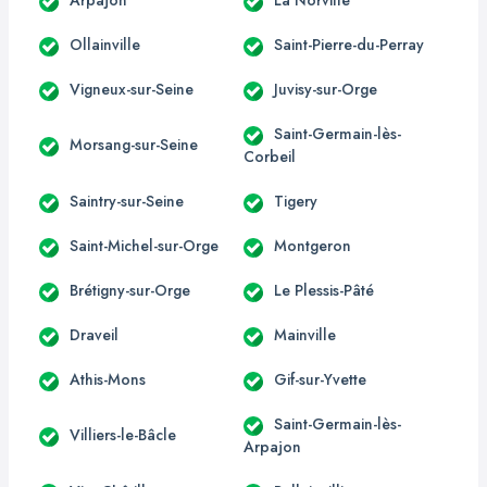
Ollainville
Saint-Pierre-du-Perray
Vigneux-sur-Seine
Juvisy-sur-Orge
Saint-Germain-lès-
Morsang-sur-Seine
Corbeil
Saintry-sur-Seine
Tigery
Saint-Michel-sur-Orge
Montgeron
Brétigny-sur-Orge
Le Plessis-Pâté
Draveil
Mainville
Athis-Mons
Gif-sur-Yvette
Saint-Germain-lès-
Villiers-le-Bâcle
Arpajon