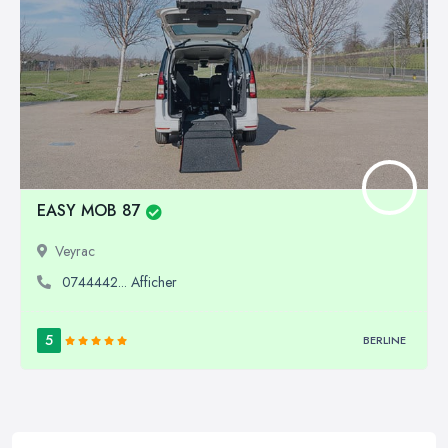
EASY MOB 87
Veyrac
0744442... Afficher
5
BERLINE