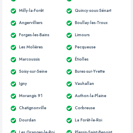
Milly-la-Forêt
Quincy-sous-Sénart
Angervilliers
Boullay-les-Troux
Forges-les-Bains
Limours
Les Molières
Pecqueuse
Marcoussis
Étiolles
Soisy-sur-Seine
Bures-sur-Yvette
Igny
Vauhallan
Morangis 91
Authon-la-Plaine
Chatignonville
Corbreuse
Dourdan
La Forêt-le-Roi
Les Granges-le-Roi
Plessis-Saint-Benoist