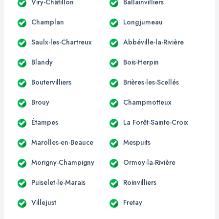
Viry-Châtillon
Ballainvilliers
Champlan
Longjumeau
Saulx-les-Chartreux
Abbéville-la-Rivière
Blandy
Bois-Herpin
Boutervilliers
Brières-les-Scellés
Brouy
Champmotteux
Étampes
La Forêt-Sainte-Croix
Marolles-en-Beauce
Mespuits
Morigny-Champigny
Ormoy-la-Rivière
Puiselet-le-Marais
Roinvilliers
Villejust
Fretay