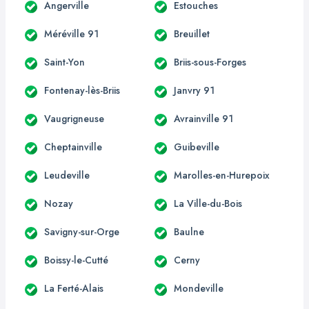
Angerville
Estouches
Méréville 91
Breuillet
Saint-Yon
Briis-sous-Forges
Fontenay-lès-Briis
Janvry 91
Vaugrigneuse
Avrainville 91
Cheptainville
Guibeville
Leudeville
Marolles-en-Hurepoix
Nozay
La Ville-du-Bois
Savigny-sur-Orge
Baulne
Boissy-le-Cutté
Cerny
La Ferté-Alais
Mondeville