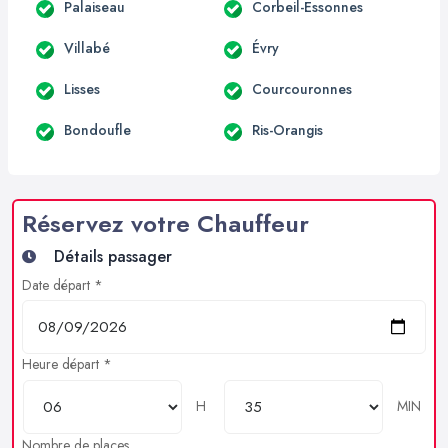
Palaiseau
Corbeil-Essonnes
Villabé
Évry
Lisses
Courcouronnes
Bondoufle
Ris-Orangis
Réservez votre Chauffeur
Détails passager
Date départ *
Heure départ *
H
MIN
Nombre de places