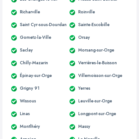
Richarville
Roinville
Saint Cyr-sous-Dourdan
Sainte-Escobille
Gometz-la-Ville
Orsay
Saclay
Morsang-sur-Orge
Chilly-Mazarin
Verrières-le-Buisson
Épinay-sur-Orge
Villemoisson-sur-Orge
Grigny 91
Yerres
Wissous
Leuville-sur-Orge
Linas
Longpont-sur-Orge
Montlhéry
Massy
Arpajon
La Norville