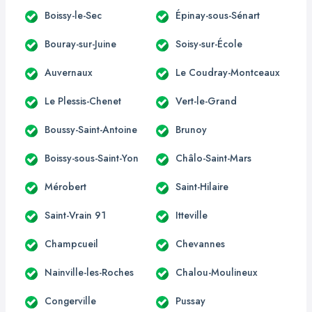
Boissy-le-Sec
Épinay-sous-Sénart
Bouray-sur-Juine
Soisy-sur-École
Auvernaux
Le Coudray-Montceaux
Le Plessis-Chenet
Vert-le-Grand
Boussy-Saint-Antoine
Brunoy
Boissy-sous-Saint-Yon
Châlo-Saint-Mars
Mérobert
Saint-Hilaire
Saint-Vrain 91
Itteville
Champcueil
Chevannes
Nainville-les-Roches
Chalou-Moulineux
Congerville
Pussay