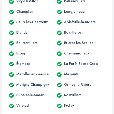
Viry-Châtillon
Ballainvilliers
Champlan
Longjumeau
Saulx-les-Chartreux
Abbéville-la-Rivière
Blandy
Bois-Herpin
Boutervilliers
Brières-les-Scellés
Brouy
Champmotteux
Étampes
La Forêt-Sainte-Croix
Marolles-en-Beauce
Mespuits
Morigny-Champigny
Ormoy-la-Rivière
Puiselet-le-Marais
Roinvilliers
Villejust
Fretay