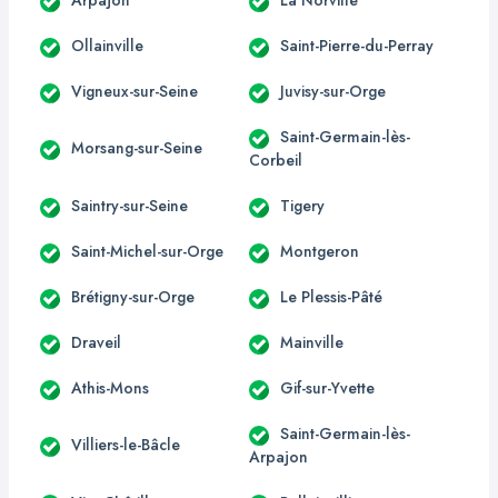
Ollainville
Saint-Pierre-du-Perray
Vigneux-sur-Seine
Juvisy-sur-Orge
Saint-Germain-lès-
Morsang-sur-Seine
Corbeil
Saintry-sur-Seine
Tigery
Saint-Michel-sur-Orge
Montgeron
Brétigny-sur-Orge
Le Plessis-Pâté
Draveil
Mainville
Athis-Mons
Gif-sur-Yvette
Saint-Germain-lès-
Villiers-le-Bâcle
Arpajon