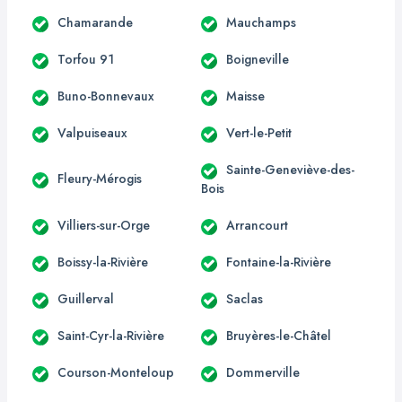
Chamarande
Mauchamps
Torfou 91
Boigneville
Buno-Bonnevaux
Maisse
Valpuiseaux
Vert-le-Petit
Sainte-Geneviève-des-
Fleury-Mérogis
Bois
Villiers-sur-Orge
Arrancourt
Boissy-la-Rivière
Fontaine-la-Rivière
Guillerval
Saclas
Saint-Cyr-la-Rivière
Bruyères-le-Châtel
Courson-Monteloup
Dommerville