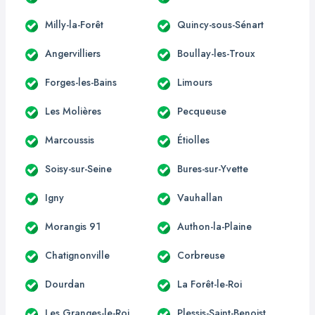
Milly-la-Forêt
Quincy-sous-Sénart
Angervilliers
Boullay-les-Troux
Forges-les-Bains
Limours
Les Molières
Pecqueuse
Marcoussis
Étiolles
Soisy-sur-Seine
Bures-sur-Yvette
Igny
Vauhallan
Morangis 91
Authon-la-Plaine
Chatignonville
Corbreuse
Dourdan
La Forêt-le-Roi
Les Granges-le-Roi
Plessis-Saint-Benoist