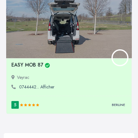
EASY MOB 87
Veyrac
0744442... Afficher
5
BERLINE