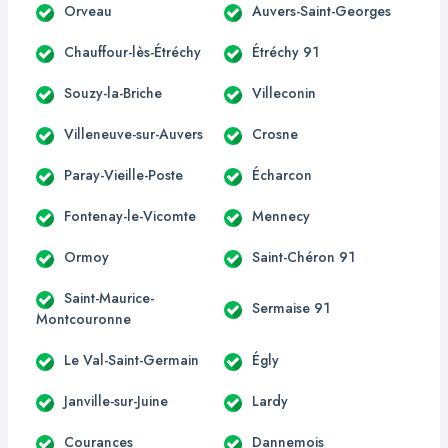
Orveau
Auvers-Saint-Georges
Chauffour-lès-Étréchy
Étréchy 91
Souzy-la-Briche
Villeconin
Villeneuve-sur-Auvers
Crosne
Paray-Vieille-Poste
Écharcon
Fontenay-le-Vicomte
Mennecy
Ormoy
Saint-Chéron 91
Saint-Maurice-
Sermaise 91
Montcouronne
Le Val-Saint-Germain
Égly
Janville-sur-Juine
Lardy
Courances
Dannemois