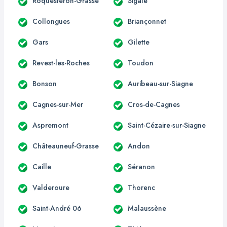
Roquestéron-Grasse
Sigale
Collongues
Briançonnet
Gars
Gilette
Revest-les-Roches
Toudon
Bonson
Auribeau-sur-Siagne
Cagnes-sur-Mer
Cros-de-Cagnes
Aspremont
Saint-Cézaire-sur-Siagne
Châteauneuf-Grasse
Andon
Caille
Séranon
Valderoure
Thorenc
Saint-André 06
Malaussène