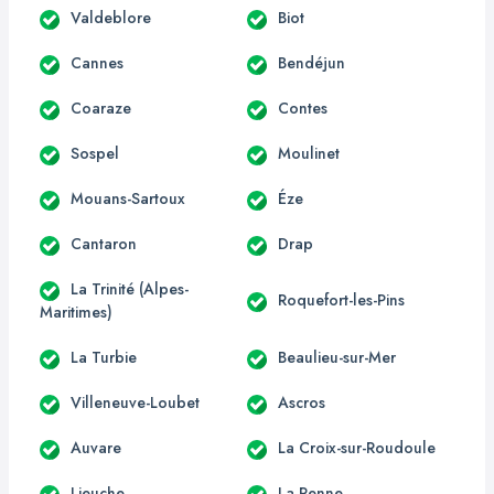
Valdeblore
Biot
Cannes
Bendéjun
Coaraze
Contes
Sospel
Moulinet
Mouans-Sartoux
Éze
Cantaron
Drap
La Trinité (Alpes-
Roquefort-les-Pins
Maritimes)
La Turbie
Beaulieu-sur-Mer
Villeneuve-Loubet
Ascros
Auvare
La Croix-sur-Roudoule
Lieuche
La Penne