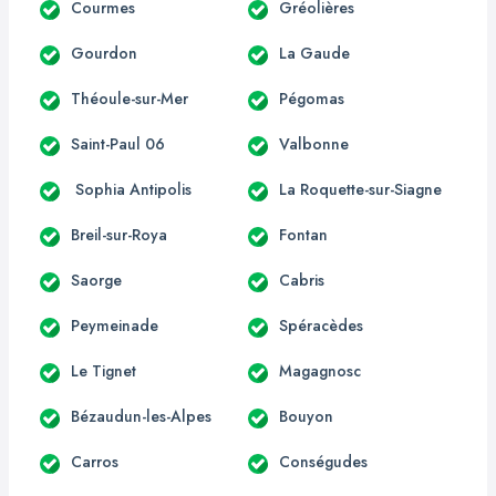
Courmes
Gréolières
Gourdon
La Gaude
Théoule-sur-Mer
Pégomas
Saint-Paul 06
Valbonne
Sophia Antipolis
La Roquette-sur-Siagne
Breil-sur-Roya
Fontan
Saorge
Cabris
Peymeinade
Spéracèdes
Le Tignet
Magagnosc
Bézaudun-les-Alpes
Bouyon
Carros
Conségudes