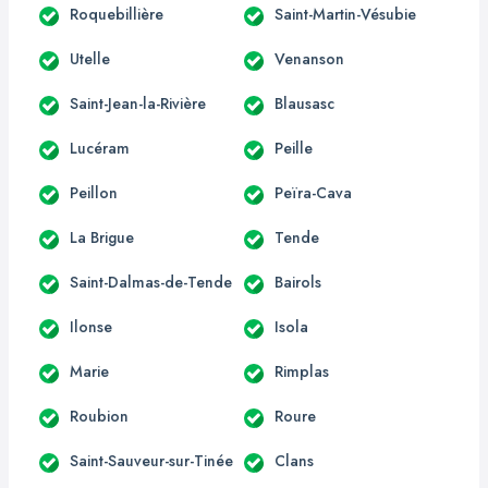
Roquebillière
Saint-Martin-Vésubie
Utelle
Venanson
Saint-Jean-la-Rivière
Blausasc
Lucéram
Peille
Peillon
Peïra-Cava
La Brigue
Tende
Saint-Dalmas-de-Tende
Bairols
Ilonse
Isola
Marie
Rimplas
Roubion
Roure
Saint-Sauveur-sur-Tinée
Clans