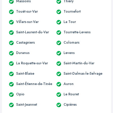
Massoins
Thiéry
Touët-sur-Var
Tournefort
Villars-sur-Var
La Tour
Saint-Laurent-du-Var
Tourrette-Levens
Castagniers
Colomars
Duranus
Levens
La Roquette-sur-Var
Saint-Martin-du-Var
Saint-Blaise
Saint-Dalmas-le-Selvage
Saint-Étienne-de-Tinée
Auron
Opio
Le Rouret
Saint-Jeannet
Cipières