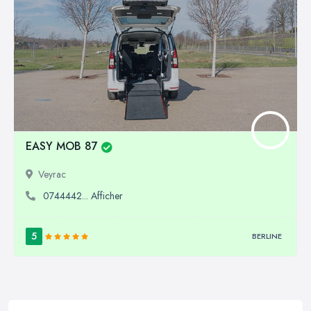
EASY MOB 87
Veyrac
0744442... Afficher
5
BERLINE