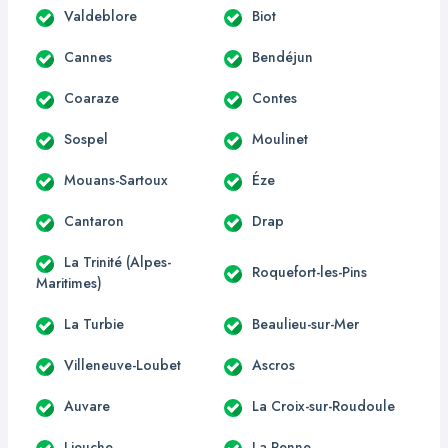
Valdeblore
Biot
Cannes
Bendéjun
Coaraze
Contes
Sospel
Moulinet
Mouans-Sartoux
Éze
Cantaron
Drap
La Trinité (Alpes-
Roquefort-les-Pins
Maritimes)
La Turbie
Beaulieu-sur-Mer
Villeneuve-Loubet
Ascros
Auvare
La Croix-sur-Roudoule
Lieuche
La Penne