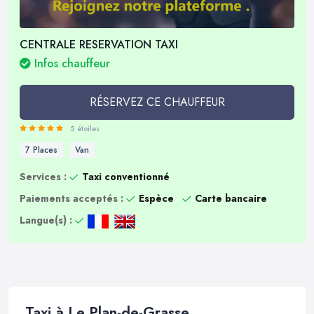
CENTRALE RESERVATION TAXI
Infos chauffeur
RÉSERVEZ CE CHAUFFEUR
5 étoiles
7 Places
Van
Services :
Taxi conventionné
Paiements acceptés :
Espèce
Carte bancaire
Langue(s) :
Taxi à Le Plan-de-Grasse