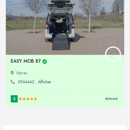
EASY MOB 87
Veyrac
0744442... Afficher
5
BERLINE