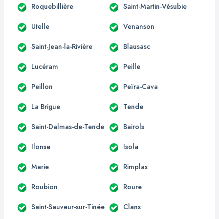
Roquebillière
Saint-Martin-Vésubie
Utelle
Venanson
Saint-Jean-la-Rivière
Blausasc
Lucéram
Peille
Peillon
Peïra-Cava
La Brigue
Tende
Saint-Dalmas-de-Tende
Bairols
Ilonse
Isola
Marie
Rimplas
Roubion
Roure
Saint-Sauveur-sur-Tinée
Clans