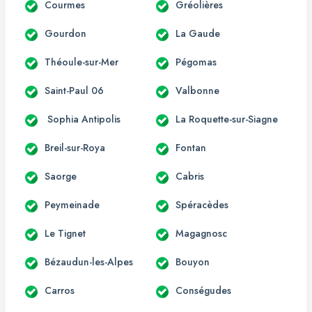
Courmes
Gréolières
Gourdon
La Gaude
Théoule-sur-Mer
Pégomas
Saint-Paul 06
Valbonne
Sophia Antipolis
La Roquette-sur-Siagne
Breil-sur-Roya
Fontan
Saorge
Cabris
Peymeinade
Spéracèdes
Le Tignet
Magagnosc
Bézaudun-les-Alpes
Bouyon
Carros
Conségudes