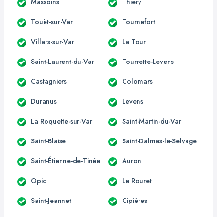
Massoins
Thiéry
Touët-sur-Var
Tournefort
Villars-sur-Var
La Tour
Saint-Laurent-du-Var
Tourrette-Levens
Castagniers
Colomars
Duranus
Levens
La Roquette-sur-Var
Saint-Martin-du-Var
Saint-Blaise
Saint-Dalmas-le-Selvage
Saint-Étienne-de-Tinée
Auron
Opio
Le Rouret
Saint-Jeannet
Cipières