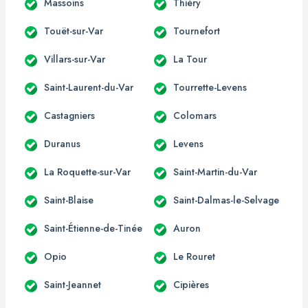
Massoins
Thiéry
Touët-sur-Var
Tournefort
Villars-sur-Var
La Tour
Saint-Laurent-du-Var
Tourrette-Levens
Castagniers
Colomars
Duranus
Levens
La Roquette-sur-Var
Saint-Martin-du-Var
Saint-Blaise
Saint-Dalmas-le-Selvage
Saint-Étienne-de-Tinée
Auron
Opio
Le Rouret
Saint-Jeannet
Cipières