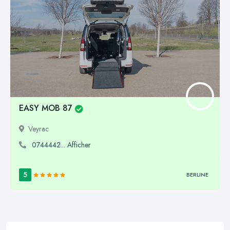
EASY MOB 87
Veyrac
0744442... Afficher
5
BERLINE