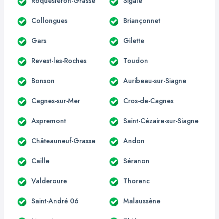
Roquestéron-Grasse
Sigale
Collongues
Briançonnet
Gars
Gilette
Revest-les-Roches
Toudon
Bonson
Auribeau-sur-Siagne
Cagnes-sur-Mer
Cros-de-Cagnes
Aspremont
Saint-Cézaire-sur-Siagne
Châteauneuf-Grasse
Andon
Caille
Séranon
Valderoure
Thorenc
Saint-André 06
Malaussène