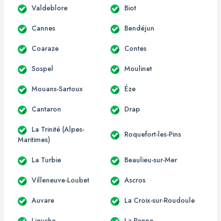
Valdeblore
Biot
Cannes
Bendéjun
Coaraze
Contes
Sospel
Moulinet
Mouans-Sartoux
Éze
Cantaron
Drap
La Trinité (Alpes-
Roquefort-les-Pins
Maritimes)
La Turbie
Beaulieu-sur-Mer
Villeneuve-Loubet
Ascros
Auvare
La Croix-sur-Roudoule
Lieuche
La Penne