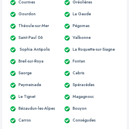
Courmes
Gréolières
Gourdon
La Gaude
Théoule-sur-Mer
Pégomas
Saint-Paul 06
Valbonne
Sophia Antipolis
La Roquette-sur-Siagne
Breil-sur-Roya
Fontan
Saorge
Cabris
Peymeinade
Spéracèdes
Le Tignet
Magagnosc
Bézaudun-les-Alpes
Bouyon
Carros
Conségudes