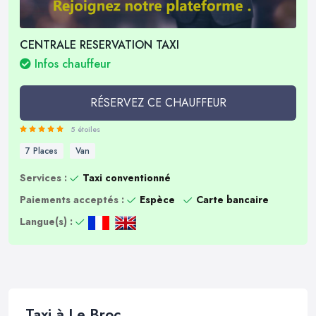
CENTRALE RESERVATION TAXI
Infos chauffeur
RÉSERVEZ CE CHAUFFEUR
5 étoiles
7 Places
Van
Services :
Taxi conventionné
Paiements acceptés :
Espèce
Carte bancaire
Langue(s) :
Taxi à Le Broc