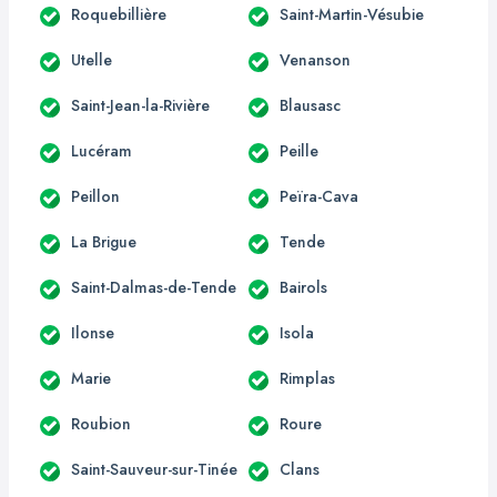
Roquebillière
Saint-Martin-Vésubie
Utelle
Venanson
Saint-Jean-la-Rivière
Blausasc
Lucéram
Peille
Peillon
Peïra-Cava
La Brigue
Tende
Saint-Dalmas-de-Tende
Bairols
Ilonse
Isola
Marie
Rimplas
Roubion
Roure
Saint-Sauveur-sur-Tinée
Clans