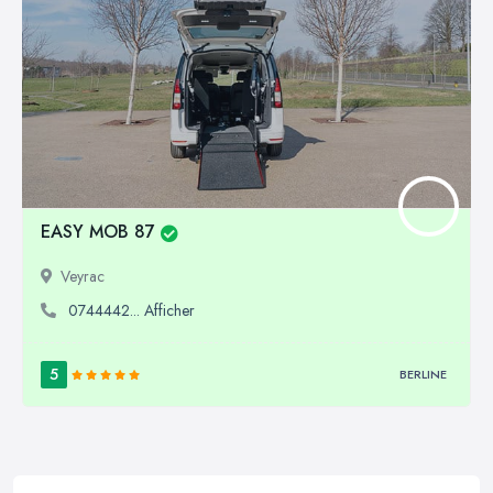
EASY MOB 87
Veyrac
0744442... Afficher
5
BERLINE