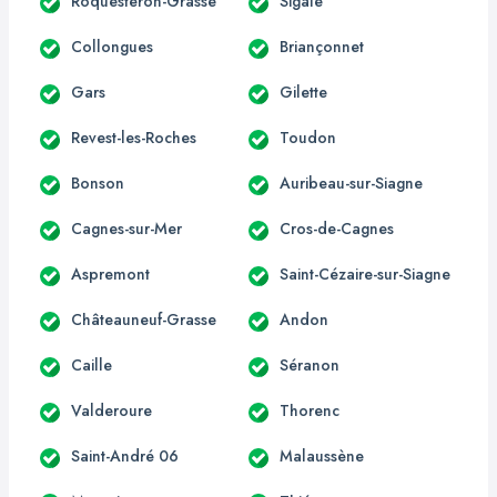
Roquestéron-Grasse
Sigale
Collongues
Briançonnet
Gars
Gilette
Revest-les-Roches
Toudon
Bonson
Auribeau-sur-Siagne
Cagnes-sur-Mer
Cros-de-Cagnes
Aspremont
Saint-Cézaire-sur-Siagne
Châteauneuf-Grasse
Andon
Caille
Séranon
Valderoure
Thorenc
Saint-André 06
Malaussène