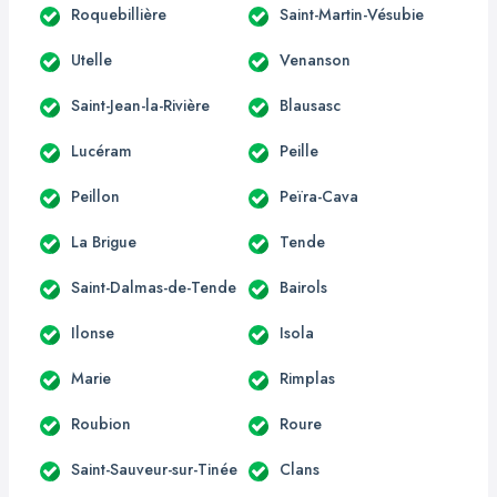
Roquebillière
Saint-Martin-Vésubie
Utelle
Venanson
Saint-Jean-la-Rivière
Blausasc
Lucéram
Peille
Peillon
Peïra-Cava
La Brigue
Tende
Saint-Dalmas-de-Tende
Bairols
Ilonse
Isola
Marie
Rimplas
Roubion
Roure
Saint-Sauveur-sur-Tinée
Clans