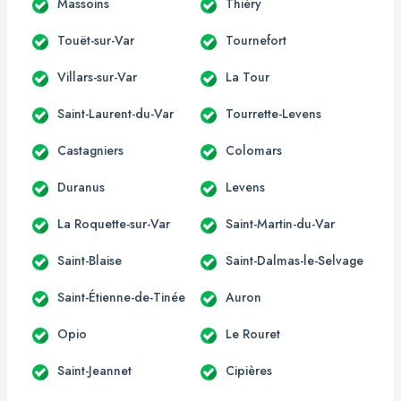
Massoins
Thiéry
Touët-sur-Var
Tournefort
Villars-sur-Var
La Tour
Saint-Laurent-du-Var
Tourrette-Levens
Castagniers
Colomars
Duranus
Levens
La Roquette-sur-Var
Saint-Martin-du-Var
Saint-Blaise
Saint-Dalmas-le-Selvage
Saint-Étienne-de-Tinée
Auron
Opio
Le Rouret
Saint-Jeannet
Cipières