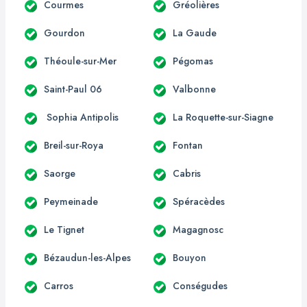
Courmes
Gréolières
Gourdon
La Gaude
Théoule-sur-Mer
Pégomas
Saint-Paul 06
Valbonne
Sophia Antipolis
La Roquette-sur-Siagne
Breil-sur-Roya
Fontan
Saorge
Cabris
Peymeinade
Spéracèdes
Le Tignet
Magagnosc
Bézaudun-les-Alpes
Bouyon
Carros
Conségudes