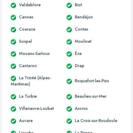
Valdeblore
Biot
Cannes
Bendéjun
Coaraze
Contes
Sospel
Moulinet
Mouans-Sartoux
Éze
Cantaron
Drap
La Trinité (Alpes-
Roquefort-les-Pins
Maritimes)
La Turbie
Beaulieu-sur-Mer
Villeneuve-Loubet
Ascros
Auvare
La Croix-sur-Roudoule
Lieuche
La Penne