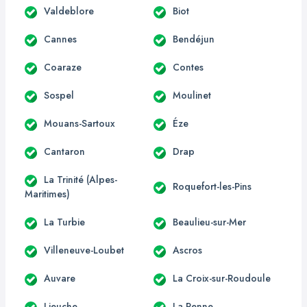
Valdeblore
Biot
Cannes
Bendéjun
Coaraze
Contes
Sospel
Moulinet
Mouans-Sartoux
Éze
Cantaron
Drap
La Trinité (Alpes-
Roquefort-les-Pins
Maritimes)
La Turbie
Beaulieu-sur-Mer
Villeneuve-Loubet
Ascros
Auvare
La Croix-sur-Roudoule
Lieuche
La Penne