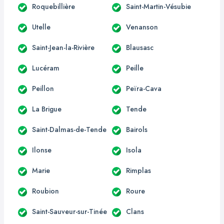
Roquebillière
Saint-Martin-Vésubie
Utelle
Venanson
Saint-Jean-la-Rivière
Blausasc
Lucéram
Peille
Peillon
Peïra-Cava
La Brigue
Tende
Saint-Dalmas-de-Tende
Bairols
Ilonse
Isola
Marie
Rimplas
Roubion
Roure
Saint-Sauveur-sur-Tinée
Clans