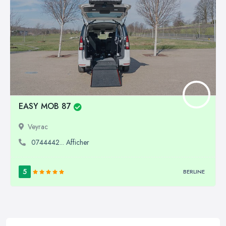
EASY MOB 87
Veyrac
0744442... Afficher
5
BERLINE