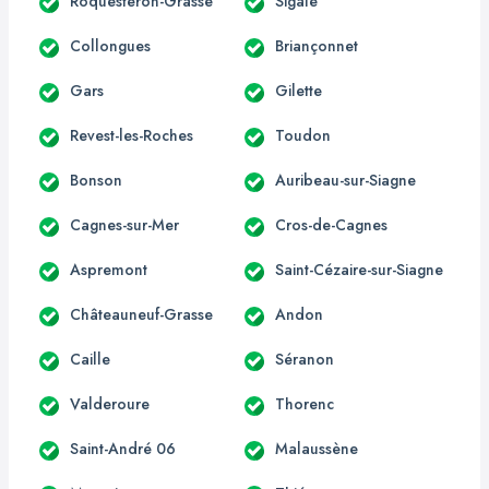
Roquestéron-Grasse
Sigale
Collongues
Briançonnet
Gars
Gilette
Revest-les-Roches
Toudon
Bonson
Auribeau-sur-Siagne
Cagnes-sur-Mer
Cros-de-Cagnes
Aspremont
Saint-Cézaire-sur-Siagne
Châteauneuf-Grasse
Andon
Caille
Séranon
Valderoure
Thorenc
Saint-André 06
Malaussène