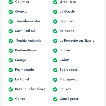
Courmes
Gréolières
Gourdon
La Gaude
Théoule-sur-Mer
Pégomas
Saint-Paul 06
Valbonne
Sophia Antipolis
La Roquette-sur-Siagne
Breil-sur-Roya
Fontan
Saorge
Cabris
Peymeinade
Spéracèdes
Le Tignet
Magagnosc
Bézaudun-les-Alpes
Bouyon
Carros
Conségudes