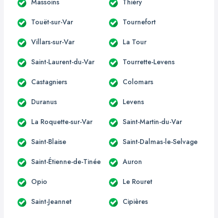
Massoins
Thiéry
Touët-sur-Var
Tournefort
Villars-sur-Var
La Tour
Saint-Laurent-du-Var
Tourrette-Levens
Castagniers
Colomars
Duranus
Levens
La Roquette-sur-Var
Saint-Martin-du-Var
Saint-Blaise
Saint-Dalmas-le-Selvage
Saint-Étienne-de-Tinée
Auron
Opio
Le Rouret
Saint-Jeannet
Cipières