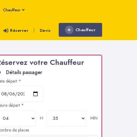
Chauffeur
Chauffeur
|
Réserver
Devis
éservez votre Chauffeur
Détails passager
ate départ *
eure départ *
H
MIN
ombre de places