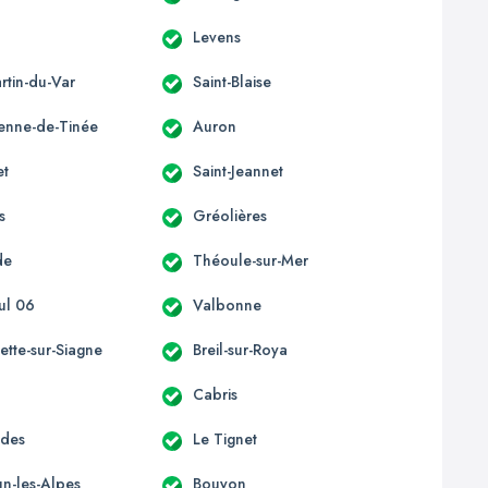
s
Levens
rtin-du-Var
Saint-Blaise
ienne-de-Tinée
Auron
et
Saint-Jeannet
s
Gréolières
de
Théoule-sur-Mer
ul 06
Valbonne
ette-sur-Siagne
Breil-sur-Roya
Cabris
èdes
Le Tignet
n-les-Alpes
Bouyon