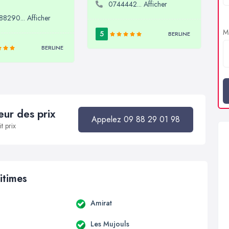
0744442... Afficher
8290... Afficher
Me
5
BERLINE
BERLINE
ur des prix
Appelez 09 88 29 01 98
t prix
itimes
Amirat
Les Mujouls