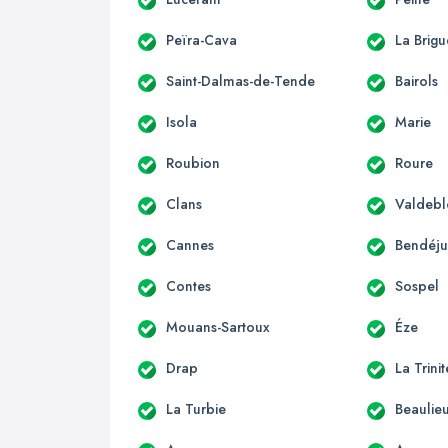
Peïra-Cava
La Brigu
Saint-Dalmas-de-Tende
Bairols
Isola
Marie
Roubion
Roure
Clans
Valdebl
Cannes
Bendéj
Contes
Sospel
Mouans-Sartoux
Éze
Drap
La Trini
La Turbie
Beaulie