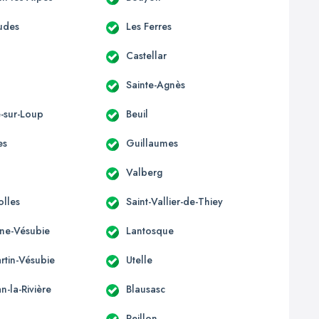
udes
Les Ferres
Castellar
Sainte-Agnès
e-sur-Loup
Beuil
es
Guillaumes
Valberg
olles
Saint-Vallier-de-Thiey
ène-Vésubie
Lantosque
rtin-Vésubie
Utelle
an-la-Rivière
Blausasc
Peillon