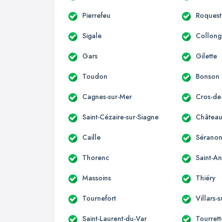
Pierrefeu
Roquest
Sigale
Collong
Gars
Gilette
Toudon
Bonson
Cagnes-sur-Mer
Cros-de
Saint-Cézaire-sur-Siagne
Château
Caille
Sérano
Thorenc
Saint-A
Massoins
Thiéry
Tournefort
Villars-
Saint-Laurent-du-Var
Tourret