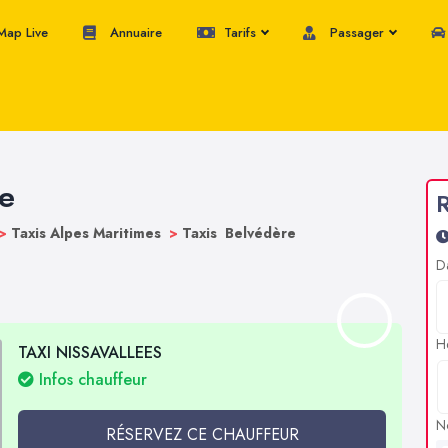
ap Live
Annuaire
Tarifs
Passager
re
R
>
Taxis Alpes Maritimes
>
Taxis Belvédère
D
H
TAXI NISSAVALLEES
Infos chauffeur
N
RÉSERVEZ CE CHAUFFEUR