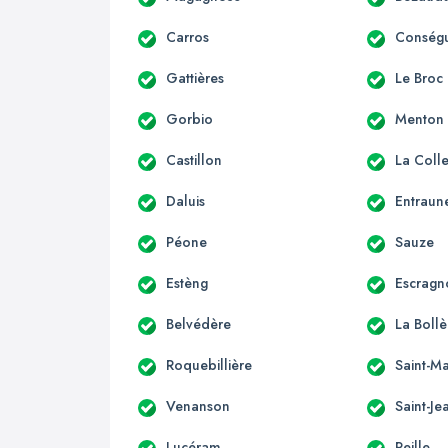
Carros
Conség
Gattières
Le Broc
Gorbio
Menton
Castillon
La Coll
Daluis
Entraun
Péone
Sauze
Estèng
Escragn
Belvédère
La Boll
Roquebillière
Saint-Ma
Venanson
Saint-Je
Lucéram
Peille