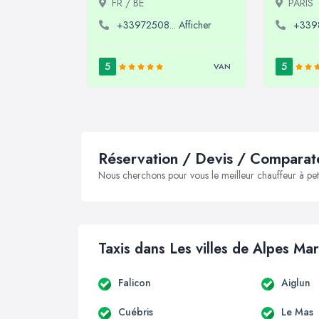
FR / BE
PARIS
+33972508... Afficher
+3398
5
5
VAN
Réservation / Devis / Comparate
Nous cherchons pour vous le meilleur chauffeur à peti
Taxis dans Les villes de Alpes Mar
Falicon
Aiglun
Cuébris
Le Mas