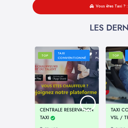
Vous êtes Taxi ? 
LES DERN
TAXI
7
TOP
TOP
CONVENTIONNÉ
PLACES
CENTRALE RESERVATION
TAXI C
TAXI
VSL / 