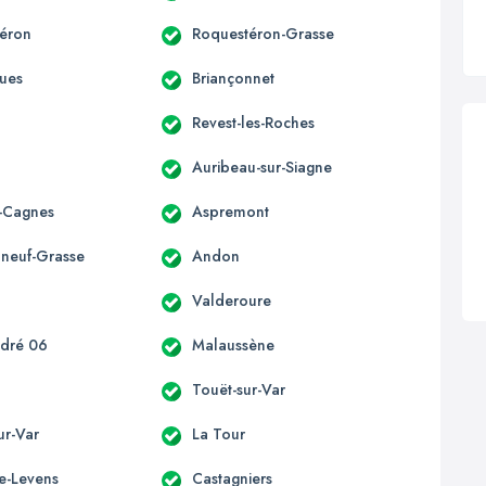
éron
Roquestéron-Grasse
ues
Briançonnet
Revest-les-Roches
Auribeau-sur-Siagne
-Cagnes
Aspremont
neuf-Grasse
Andon
n
Valderoure
ndré 06
Malaussène
Touët-sur-Var
sur-Var
La Tour
te-Levens
Castagniers