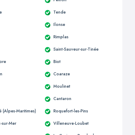
e
Tende
Ilonse
Rimplas
Saint-Sauveur-sur-Tinée
ore
Biot
un
Coaraze
Moulinet
Cantaron
té (Alpes-Maritimes)
Roquefort-les-Pins
u-sur-Mer
Villeneuve-Loubet