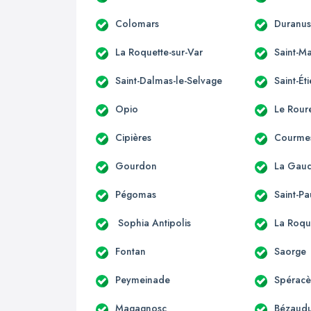
Colomars
Duranu
La Roquette-sur-Var
Saint-Ma
Saint-Dalmas-le-Selvage
Saint-Ét
Opio
Le Rour
Cipières
Courme
Gourdon
La Gau
Pégomas
Saint-Pa
Sophia Antipolis
La Roqu
Fontan
Saorge
Peymeinade
Spérac
Magagnosc
Bézaudu