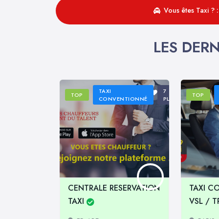
Vous êtes Taxi ? 
LES DERN
TAXI
7
TOP
TOP
CONVENTIONNÉ
PLACES
CENTRALE RESERVATION
TAXI C
TAXI
VSL / 