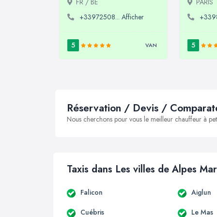
FR / BE
PARIS
+33972508... Afficher
+3398
5
5
VAN
Réservation / Devis / Comparate
Nous cherchons pour vous le meilleur chauffeur à peti
Taxis dans Les villes de Alpes Mar
Falicon
Aiglun
Cuébris
Le Mas