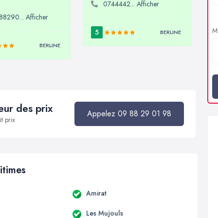
0744442... Afficher
8290... Afficher
Me
5
BERLINE
BERLINE
ur des prix
Appelez 09 88 29 01 98
t prix
itimes
Amirat
Les Mujouls