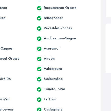
éron
Roquestéron-Grasse
ues
Briançonnet
Revest-les-Roches
Auribeau-sur-Siagne
-Cagnes
Aspremont
neuf-Grasse
Andon
n
Valderoure
ndré 06
Malaussène
Touët-sur-Var
sur-Var
La Tour
te-Levens
Castagniers