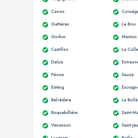
Carros
Conség
Gattières
Le Broc
Gorbio
Menton
Castillon
La Coll
Daluis
Entraun
Péone
Sauze
Estèng
Escragn
Belvédère
La Boll
Roquebillière
Saint-Ma
Venanson
Saint-Je
Lucéram
Peille