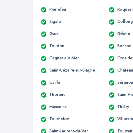
Pierrefeu
Roquest
Sigale
Collong
Gars
Gilette
Toudon
Bonson
Cagnes-sur-Mer
Cros-de
Saint-Cézaire-sur-Siagne
Château
Caille
Sérano
Thorenc
Saint-A
Massoins
Thiéry
Tournefort
Villars-
Saint-Laurent-du-Var
Tourret