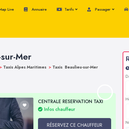
ap Live
Annuaire
Tarifs
Passager
-sur-Mer
R
>
Taxis Alpes Maritimes
>
Taxis Beaulieu-sur-Mer
D
H
CENTRALE RESERVATION TAXI
Infos chauffeur
N
RÉSERVEZ CE CHAUFFEUR