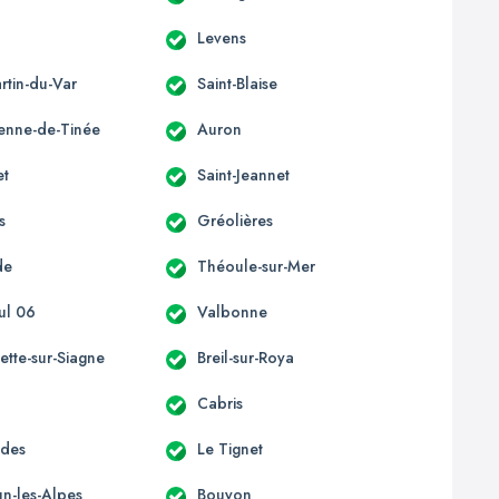
s
Levens
rtin-du-Var
Saint-Blaise
ienne-de-Tinée
Auron
et
Saint-Jeannet
s
Gréolières
de
Théoule-sur-Mer
ul 06
Valbonne
ette-sur-Siagne
Breil-sur-Roya
Cabris
èdes
Le Tignet
n-les-Alpes
Bouyon