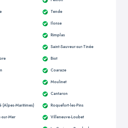
e
Tende
Ilonse
Rimplas
Saint-Sauveur-sur-Tinée
ore
Biot
un
Coaraze
Moulinet
Cantaron
té (Alpes-Maritimes)
Roquefort-les-Pins
u-sur-Mer
Villeneuve-Loubet