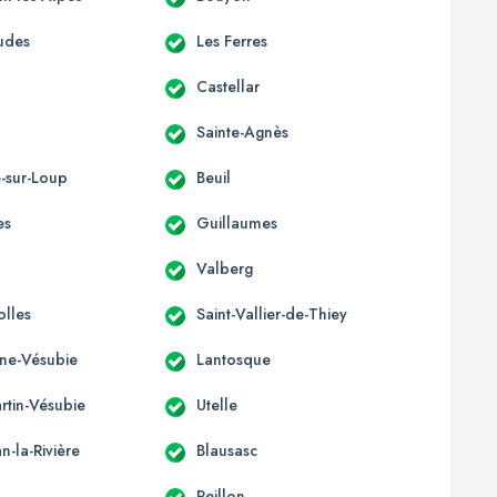
udes
Les Ferres
Castellar
Sainte-Agnès
e-sur-Loup
Beuil
es
Guillaumes
Valberg
olles
Saint-Vallier-de-Thiey
ène-Vésubie
Lantosque
rtin-Vésubie
Utelle
an-la-Rivière
Blausasc
Peillon