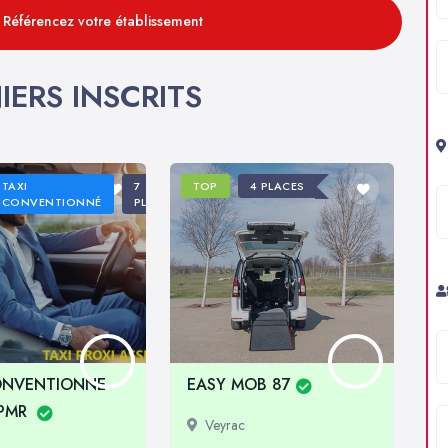
: Référencez votre établissement
IERS INSCRITS
TAXI
7
TOP
4 PLACES
CONVENTIONNÉ
PLACES
ONVENTIONNE
EASY MOB 87
TPMR
Veyrac