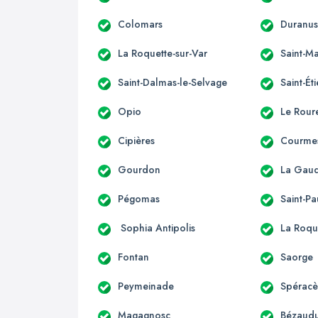
Colomars
Duranu
La Roquette-sur-Var
Saint-Ma
Saint-Dalmas-le-Selvage
Saint-Ét
Opio
Le Rour
Cipières
Courme
Gourdon
La Gau
Pégomas
Saint-Pa
Sophia Antipolis
La Roqu
Fontan
Saorge
Peymeinade
Spérac
Magagnosc
Bézaudu