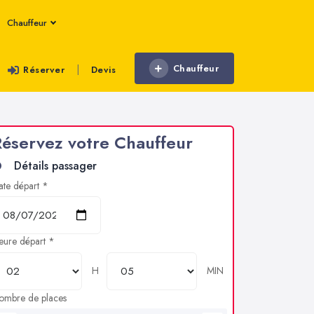
Chauffeur
Chauffeur
|
Réserver
Devis
éservez votre Chauffeur
Détails passager
ate départ *
eure départ *
H
MIN
ombre de places