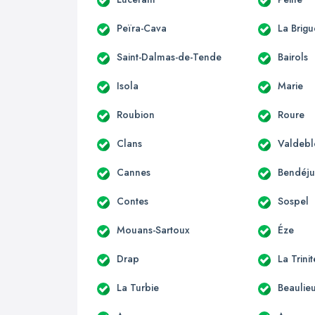
Peïra-Cava
La Brigu
Saint-Dalmas-de-Tende
Bairols
Isola
Marie
Roubion
Roure
Clans
Valdebl
Cannes
Bendéj
Contes
Sospel
Mouans-Sartoux
Éze
Drap
La Trini
La Turbie
Beaulie